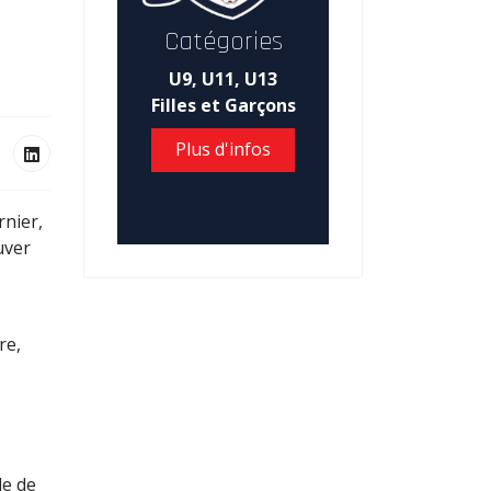
Catégories
U9, U11, U13
Filles et Garçons
Plus d'infos
nier,
uver
re,
le de