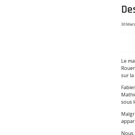
Des
30 Mar
Le ma
Rouen 
sur la
Fabie
Mathie
sous l
Malgré
appar
Nous 