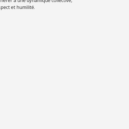
hérer à une dynamique collective,
pect et humilité.