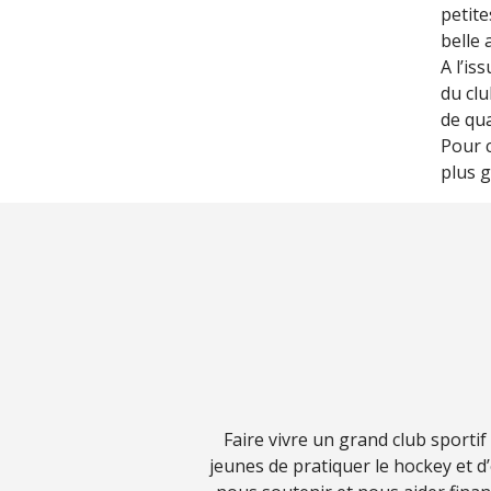
petite
belle 
A l’is
du clu
de qua
Pour c
plus g
Faire vivre un grand club sporti
jeunes de pratiquer le hockey et 