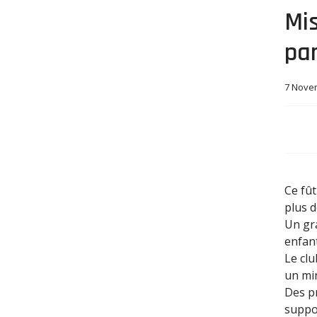
Mis
par
7 Nove
Ce fût
plus d
Un gra
enfant
Le clu
un min
Des p
suppo