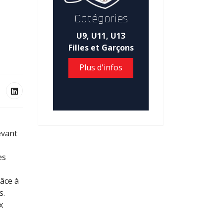
Catégories
U9, U11, U13
Filles et Garçons
Plus d'infos
evant
es
râce à
s.
x