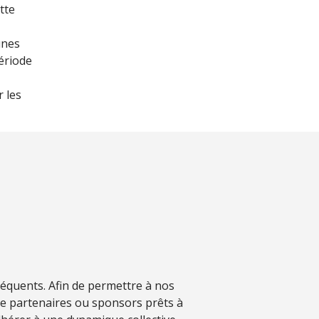
tte
unes
période
r les
séquents. Afin de permettre à nos
de partenaires ou sponsors prêts à