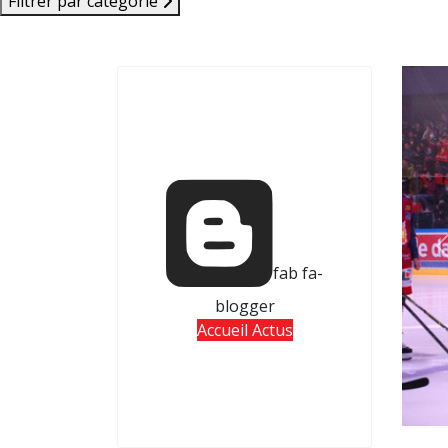
Filtrer par catégorie
fab fa-
blogger
Accueil Actus